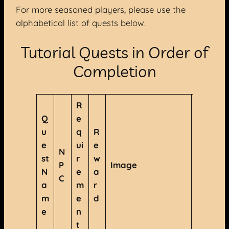
For more seasoned players, please use the
alphabetical list of quests below.
Tutorial Quests in Order of
Completion
R
Q
e
u
q
R
N
e
ui
e
N
o
st
r
w
P
Image
t
N
e
a
C
e
a
m
r
s
m
e
d
e
n
t