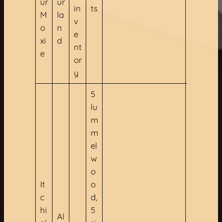
ur
ur
in
ts
M
la
v
o
n
e
xi
d
nt
e
or
y
5
lu
m
m
el
w
o
It
o
c
d,
hi
5
Al