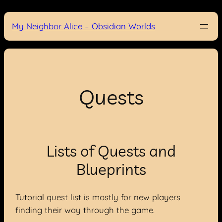
Skip
to
My Neighbor Alice – Obsidian Worlds
content
Quests
Lists of Quests and
Blueprints
Tutorial quest list is mostly for new players
finding their way through the game.