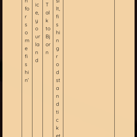
n’
si
ic
T
fo
lt,
e,
al
r
fi
y
k
s
s
o
to
o
hi
ur
Bj
m
n
la
or
e
g
n
n
fi
r
d
s
o
hi
d
n’
st
a
n
d
ti
c
k
et